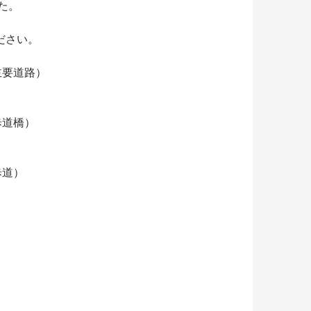
た。
ださい。
（主要道路）
歩道橋）
歩道）