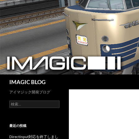
コ
ン
テ
ン
ツ
へ
ス
キ
ッ
プ
検
IMAGIC BLOG
索
アイマジック開発ブログ
検
索:
最近の投稿
DirectInput対応を終了しまし