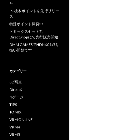
た
PC枕木ポイントを先行リリー
ス
特殊ポイント開発中
トミックスセット7、
DirectShopにて先行販売開始
DMM GAMESでHDNX01取り
扱い開始です
カテゴリー
3D写真
DirectX
Nゲージ
TIPS
TOMIX
VRM ONLINE
VRM4
VRM5