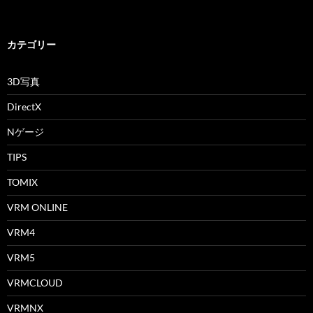
カテゴリー
3D写真
DirectX
Nゲージ
TIPS
TOMIX
VRM ONLINE
VRM4
VRM5
VRMCLOUD
VRMNX