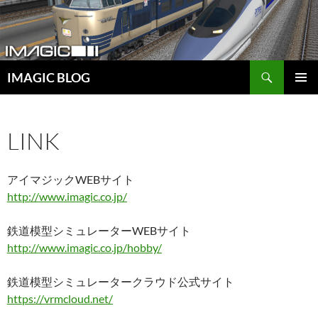
コ
ン
テ
ン
検
ツ
IMAGIC BLOG
索
へ
メインメ
ス
ニュー
キ
LINK
ッ
プ
アイマジックWEBサイト
http://www.imagic.co.jp/
鉄道模型シミュレーターWEBサイト
http://www.imagic.co.jp/hobby/
鉄道模型シミュレータークラウド公式サイト
https://vrmcloud.net/