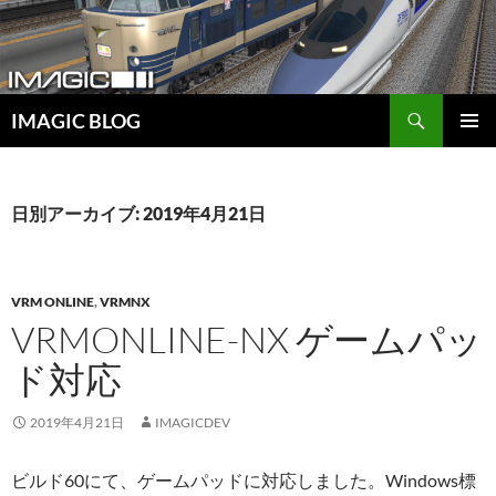
コ
ン
テ
ン
検
ツ
IMAGIC BLOG
索
へ
メインメ
ス
ニュー
キ
日別アーカイブ: 2019年4月21日
ッ
プ
VRM ONLINE
,
VRMNX
VRMONLINE-NX ゲームパッ
ド対応
2019年4月21日
IMAGICDEV
ビルド60にて、ゲームパッドに対応しました。Windows標