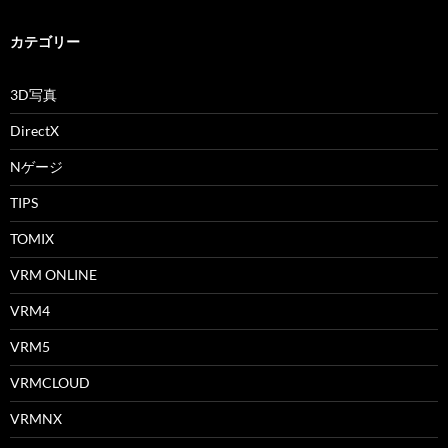
カテゴリー
3D写真
DirectX
Nゲージ
TIPS
TOMIX
VRM ONLINE
VRM4
VRM5
VRMCLOUD
VRMNX