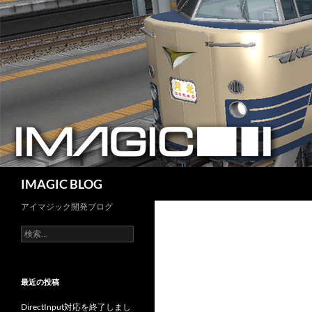
コ
ン
テ
ン
ツ
へ
ス
キ
ッ
プ
検
IMAGIC BLOG
索
アイマジック開発ブログ
検
索:
最近の投稿
DirectInput対応を終了しまし