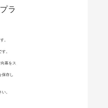
スプラ
ます。
です。
方向幕をス
を保存し
さい。