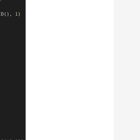
tID(), 
1
)

）