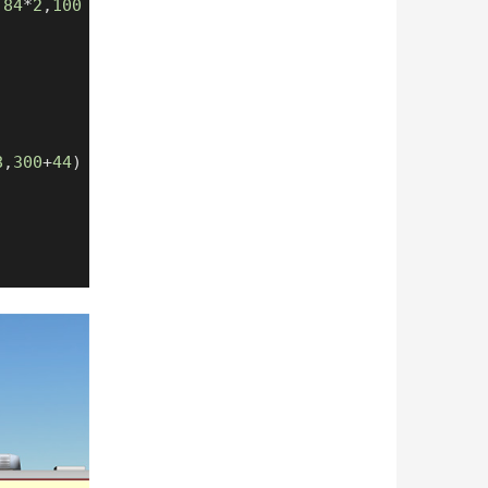
,
84
*
2
,
100
8
,
300
+
44
)
