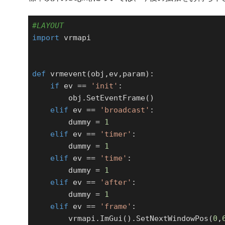
#LAYOUT
import
 vrmapi

def
vrmevent
(obj,ev,param)
:
if
 ev == 
'init'
:

        obj.SetEventFrame()

elif
 ev == 
'broadcast'
:

        dummy = 
1
elif
 ev == 
'timer'
:

        dummy = 
1
elif
 ev == 
'time'
:

        dummy = 
1
elif
 ev == 
'after'
:

        dummy = 
1
elif
 ev == 
'frame'
:

        vrmapi.ImGui().SetNextWindowPos(
0
,