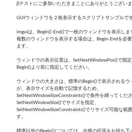
βテストにご参加いただきまことにありがとうござい
GUIウィンドウを２枚表示するスクリプトサンプルで
imguiは、Begin()-End()で一枚のウィンドウを表示し
複数のウィンドウを表示する場合は、Begin-Endを必
ます。
ウィンドウの表示位置は、SetNextWindowPos()で
Begin()より前に指定してください。
ウィンドウの大きさは、標準のBegin()で表示される
が、表示サイズを自動で記憶するため、
SetNextWindowSizeConstraints()で条件を縛ってく
SetNextWindowSize()でサイズを指定、
SetNextWindowSizeConstraints()でリサイズ可能
す。
標準以外のBegin()については、今後の拡張をお待ち下