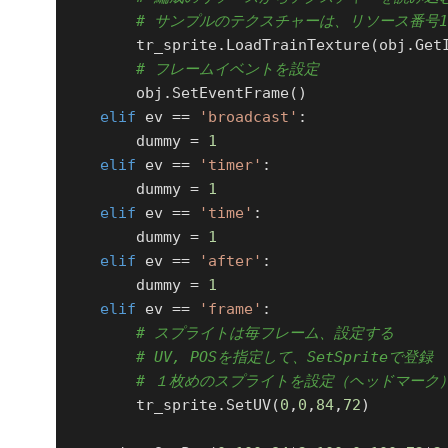
# サンプルのテクスチャーは、リソース番号1
        tr_sprite.LoadTrainTexture(obj.Ge
# フレームイベントを設定
        obj.SetEventFrame()

elif
 ev == 
'broadcast'
:

        dummy = 
1
elif
 ev == 
'timer'
:

        dummy = 
1
elif
 ev == 
'time'
:

        dummy = 
1
elif
 ev == 
'after'
:

        dummy = 
1
elif
 ev == 
'frame'
:

# スプライトは毎フレーム、設定する
# UV, POSを指定して、SetSpriteで登録
# １枚めのスプライトを設定（ヘッドマーク
        tr_sprite.SetUV(
0
,
0
,
84
,
72
)
