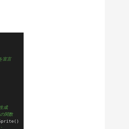
を宣言
生成
Tの関数
む