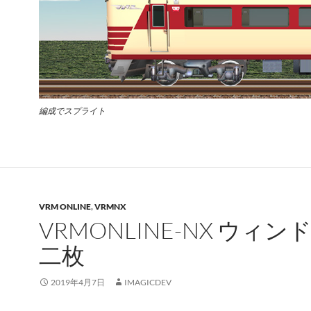
編成でスプライト
VRM ONLINE
,
VRMNX
VRMONLINE-NX ウィン
二枚
2019年4月7日
IMAGICDEV