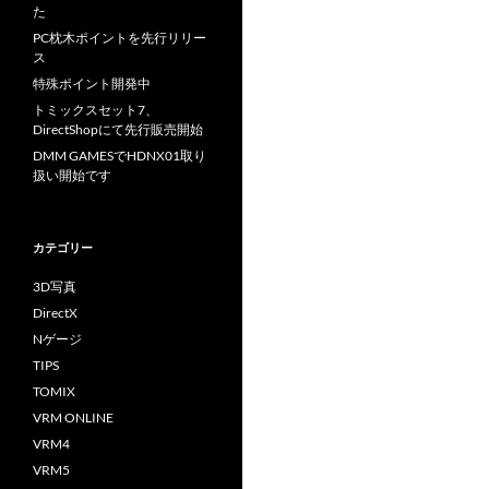
た
PC枕木ポイントを先行リリー
ス
特殊ポイント開発中
トミックスセット7、
DirectShopにて先行販売開始
DMM GAMESでHDNX01取り
扱い開始です
カテゴリー
3D写真
DirectX
Nゲージ
TIPS
TOMIX
VRM ONLINE
VRM4
VRM5