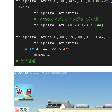
tr_sprite.SetPos(
0
,
100
,
84
*
2
,
100
,
0
,
100
+
72
*
2
+
72
*
2
)

        tr_sprite.SetSprite()

# ２枚めのスプライトを設定（方向幕）
        tr_sprite.SetUV(
0
,
78
,
128
,
78
+
44
)

tr_sprite.SetPos(
0
,
300
,
128
,
300
,
0
,
300
+
44
,
12
        tr_sprite.SetSprite()

elif
 ev == 
'couple'
:

        dummy = 
1
# 以下省略