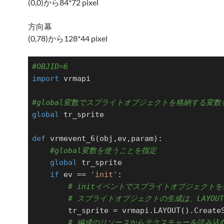
(0,0)から84*72 pixel
方向幕
(0,78)から128*44 pixel
#OBJID=6
import
 vrmapi

#global変数でスプライトオブジェクトを格納する変数
global
 tr_sprite

def
vrmevent_6
(obj,ev,param)
:
#global変数を使うことを指定
global
 tr_sprite

if
 ev == 
'init'
:

# initイベントでスプライトオブジェクトを
# スプライトオブジェクトの生成は、LAYOU
        tr_sprite = vrmapi.LAYOUT().CreateSprite()

# 編成のリソースからテクスチャーを読み込