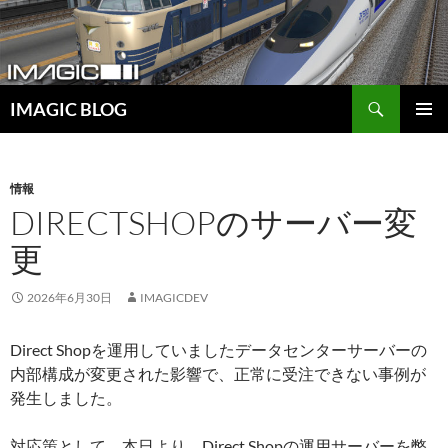
コ
ン
テ
ン
検
ツ
IMAGIC BLOG
索
へ
メインメ
ス
ニュー
キ
情報
ッ
DIRECTSHOPのサーバー変
プ
更
2026年6月30日
IMAGICDEV
Direct Shopを運用していましたデータセンターサーバーの
内部構成が変更された影響で、正常に受注できない事例が
発生しました。
対応策として、本日より、Direct Shopの運用サーバーを弊