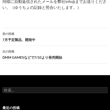
同様に自動返信されたメールを弊社info@までお送りくださ
い。（ゆうちょの記録と照合いたします。）
投
前の投稿
稿
7月予定製品、開発中
ナ
次の投稿
ビ
DMM GAMESなどで7/10より発売開始
ゲ
ー
シ
検
ョ
索:
ン
最近の投稿