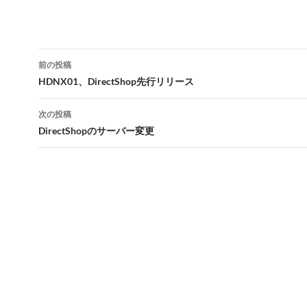
投
前の投稿
稿
HDNX01、DirectShop先行リリース
ナ
次の投稿
ビ
DirectShopのサーバー変更
ゲ
ー
シ
ョ
ン