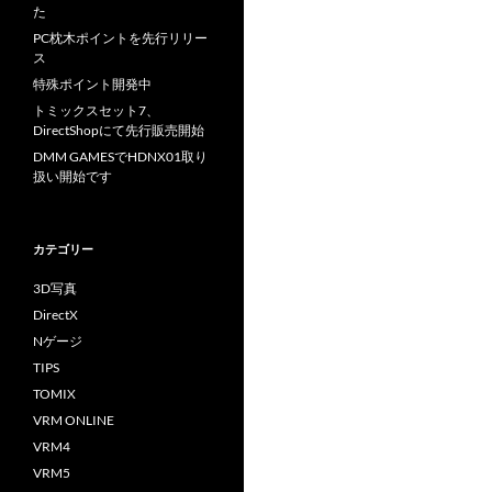
た
PC枕木ポイントを先行リリー
ス
特殊ポイント開発中
トミックスセット7、
DirectShopにて先行販売開始
DMM GAMESでHDNX01取り
扱い開始です
カテゴリー
3D写真
DirectX
Nゲージ
TIPS
TOMIX
VRM ONLINE
VRM4
VRM5