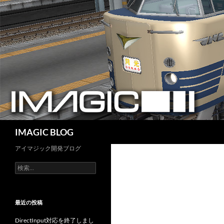
コ
ン
テ
ン
ツ
へ
ス
キ
ッ
プ
検
IMAGIC BLOG
索
アイマジック開発ブログ
検
索:
最近の投稿
DirectInput対応を終了しまし