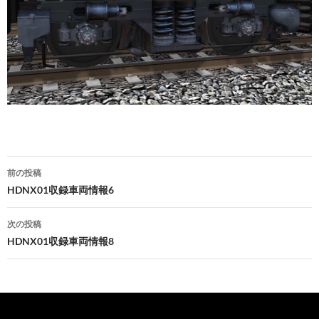
投
前の投稿
稿
HDNX01収録車両情報6
ナ
次の投稿
ビ
HDNX01収録車両情報8
ゲ
ー
シ