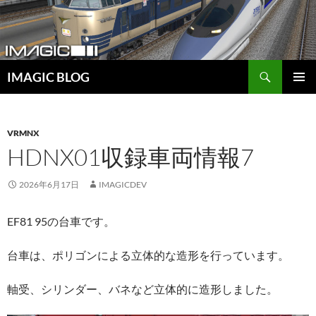
コ
ン
テ
ン
検
ツ
IMAGIC BLOG
索
へ
メインメ
ス
ニュー
キ
VRMNX
ッ
HDNX01収録車両情報7
プ
2026年6月17日
IMAGICDEV
EF81 95の台車です。
台車は、ポリゴンによる立体的な造形を行っています。
軸受、シリンダー、バネなど立体的に造形しました。