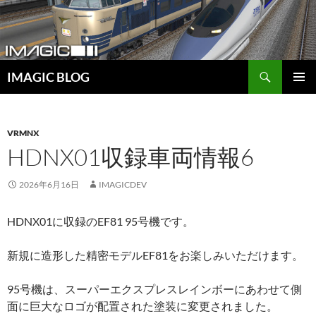
コ
ン
テ
ン
検
ツ
IMAGIC BLOG
索
へ
メインメ
ス
ニュー
キ
VRMNX
ッ
HDNX01収録車両情報6
プ
2026年6月16日
IMAGICDEV
HDNX01に収録のEF81 95号機です。
新規に造形した精密モデルEF81をお楽しみいただけます。
95号機は、スーパーエクスプレスレインボーにあわせて側
面に巨大なロゴが配置された塗装に変更されました。