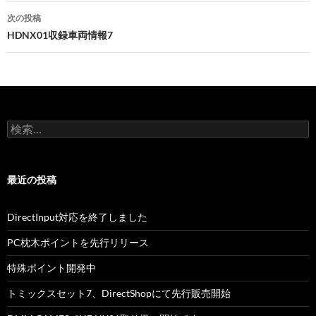
ナ
次の投稿
ビ
HDNX01収録車両情報7
ゲ
ー
シ
検
ョ
索:
ン
最近の投稿
DirectInput対応を終了しました
PC枕木ポイントを先行リリース
特殊ポイント開発中
トミックスセット7、DirectShopにて先行販売開始