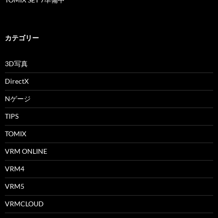
カテゴリー
3D写真
DirectX
Nゲージ
TIPS
TOMIX
VRM ONLINE
VRM4
VRM5
VRMCLOUD