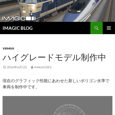
コ
ン
テ
ン
検
ツ
IMAGIC BLOG
索
へ
メインメ
ス
ニュー
キ
VRMNX
ッ
ハイグレードモデル制作中
プ
2026年6月1日
IMAGICDEV
現在のグラフィック性能にあわせた新しいポリゴン水準で
車両を制作中です。