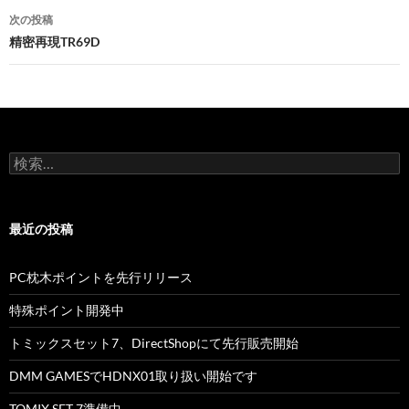
ナ
次の投稿
ビ
精密再現TR69D
ゲ
ー
シ
検
ョ
索:
ン
最近の投稿
PC枕木ポイントを先行リリース
特殊ポイント開発中
トミックスセット7、DirectShopにて先行販売開始
DMM GAMESでHDNX01取り扱い開始です
TOMIX SET 7準備中