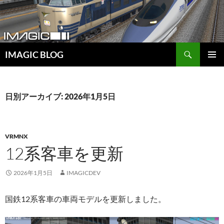
コ
ン
テ
ン
検
ツ
IMAGIC BLOG
索
へ
メインメ
ス
ニュー
キ
日別アーカイブ: 2026年1月5日
ッ
プ
VRMNX
12系客車を更新
2026年1月5日
IMAGICDEV
国鉄12系客車の車両モデルを更新しました。