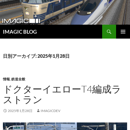
コ
ン
テ
ン
検
ツ
IMAGIC BLOG
索
へ
メインメ
ス
ニュー
キ
日別アーカイブ: 2025年1月28日
ッ
プ
情報
,
鉄道全般
ドクターイエローT4編成ラ
ストラン
2025年1月28日
IMAGICDEV