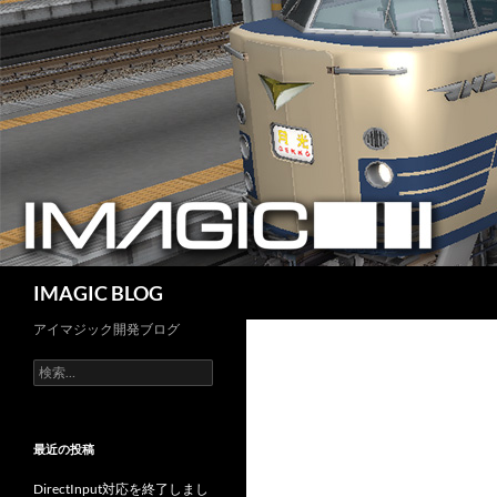
コ
ン
テ
ン
ツ
へ
ス
キ
ッ
プ
検
IMAGIC BLOG
索
アイマジック開発ブログ
検
索:
最近の投稿
DirectInput対応を終了しまし