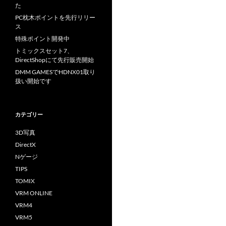
た
PC枕木ポイントを先行リリー
ス
特殊ポイント開発中
トミックスセット7、
DirectShopにて先行販売開始
DMM GAMESでHDNX01取り
扱い開始です
カテゴリー
3D写真
DirectX
Nゲージ
TIPS
TOMIX
VRM ONLINE
VRM4
VRM5