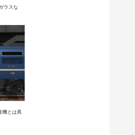
ガラスな
産機とは異
。