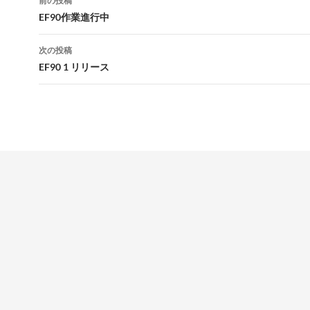
前の投稿
稿
EF90作業進行中
ナ
次の投稿
ビ
EF90 1 リリース
ゲ
ー
シ
ョ
ン