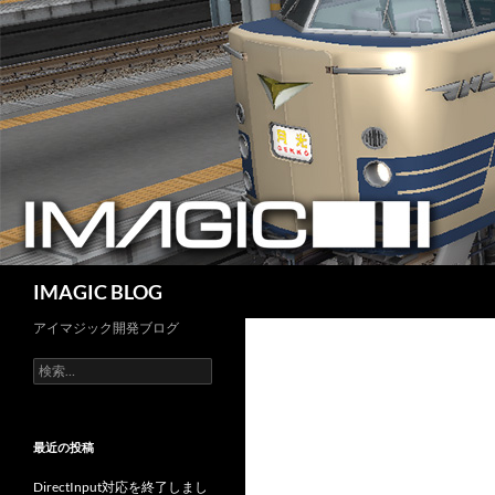
コ
ン
テ
ン
ツ
へ
ス
キ
ッ
プ
検
IMAGIC BLOG
索
アイマジック開発ブログ
検
索:
最近の投稿
DirectInput対応を終了しまし