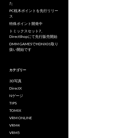
た
PC枕木ポイントを先行リリー
ス
特殊ポイント開発中
トミックスセット7、
DirectShopにて先行販売開始
DMM GAMESでHDNX01取り
扱い開始です
カテゴリー
3D写真
DirectX
Nゲージ
TIPS
TOMIX
VRM ONLINE
VRM4
VRM5