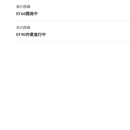
投
前の投稿
稿
EF66開発中
ナ
次の投稿
ビ
EF90作業進行中
ゲ
ー
シ
ョ
ン