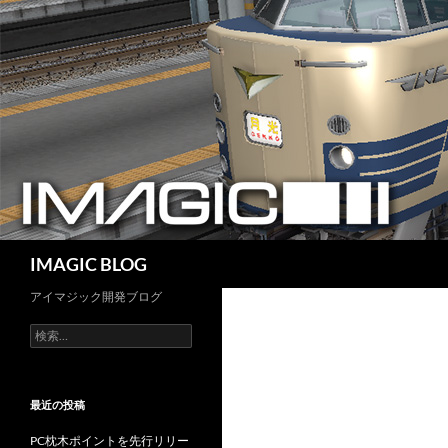
コ
ン
テ
ン
ツ
へ
ス
キ
ッ
プ
検
IMAGIC BLOG
索
アイマジック開発ブログ
検
索:
最近の投稿
PC枕木ポイントを先行リリー