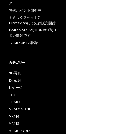
ス
特殊ポイント開発中
トミックスセット7、
DirectShopにて先行販売開始
DMM GAMESでHDNX01取り
扱い開始です
TOMIX SET 7準備中
カテゴリー
3D写真
DirectX
Nゲージ
TIPS
TOMIX
VRM ONLINE
VRM4
VRM5
VRMCLOUD