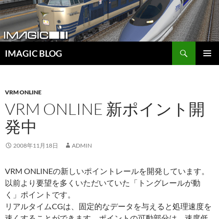
コ
ン
テ
ン
検
ツ
IMAGIC BLOG
索
へ
メインメ
ス
ニュー
キ
VRM ONLINE
ッ
VRM ONLINE 新ポイント開
プ
発中
2008年11月18日
ADMIN
VRM ONLINEの新しいポイントレールを開発しています。
以前より要望を多くいただいていた「トングレールが動
く」ポイントです。
リアルタイムCGは、固定的なデータを与えると処理速度を
速くすることができます。ポイントの可動部分は、速度低