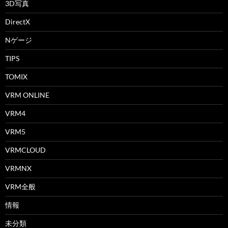
3D写真
DirectX
Nゲージ
TIPS
TOMIX
VRM ONLINE
VRM4
VRM5
VRMCLOUD
VRMNX
VRM全般
情報
未分類