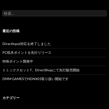
シ
検
ョ
索:
ン
最近の投稿
DirectInput対応を終了しました
PC枕木ポイントを先行リリース
特殊ポイント開発中
トミックスセット7、DirectShopにて先行販売開始
DMM GAMESでHDNX01取り扱い開始です
カテゴリー