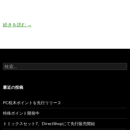
ストラクチャー/アクセサリー新製品
続きを読む
→
検
索:
最近の投稿
PC枕木ポイントを先行リリース
特殊ポイント開発中
トミックスセット7、DirectShopにて先行販売開始