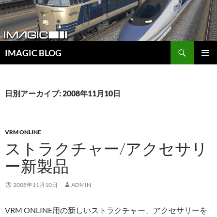
コ
ン
テ
ン
検
ツ
IMAGIC BLOG
索
へ
メインメ
ス
ニュー
キ
日別アーカイブ: 2008年11月10日
ッ
プ
VRM ONLINE
ストラクチャー/アクセサリ
ー新製品
2008年11月10日
ADMIN
VRM ONLINE用の新しいストラクチャー、アクセサリーを