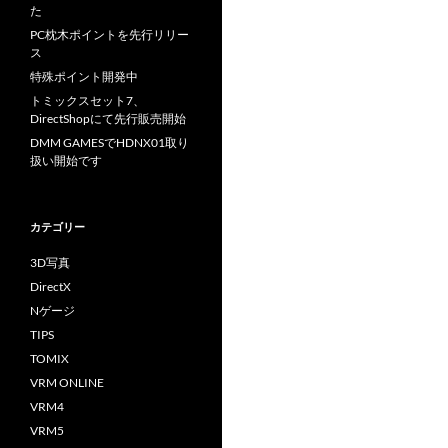
た
PC枕木ポイントを先行リリー
ス
特殊ポイント開発中
トミックスセット7、
DirectShopにて先行販売開始
DMM GAMESでHDNX01取り
扱い開始です
カテゴリー
3D写真
DirectX
Nゲージ
TIPS
TOMIX
VRM ONLINE
VRM4
VRM5