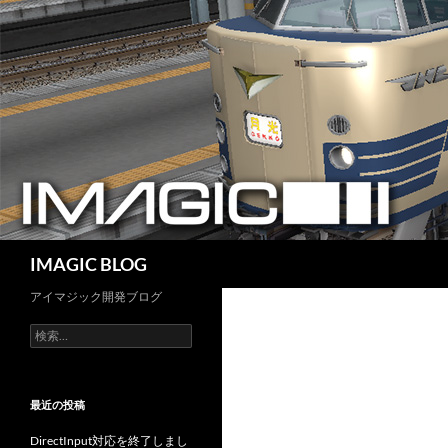
コ
ン
テ
ン
ツ
へ
ス
キ
ッ
プ
検
IMAGIC BLOG
索
アイマジック開発ブログ
検
索:
最近の投稿
DirectInput対応を終了しまし