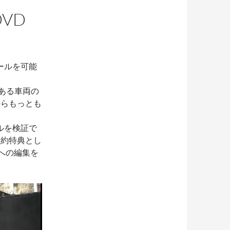
DVD
ールを可能
成ある車両の
からもっとも
ルを検証で
予約特典とし
への編集を