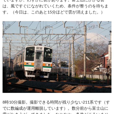
は、風ですぐにながれていくため、条件が整うのを待ちま
す。（今日は、このあと15分ほどで雲が消えました。）
8時10分撮影。撮影できる時間が残り少ない211系です（す
でに数編成が運用離脱しています）。数分前から富士山に