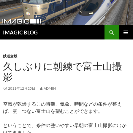
コ
ン
テ
ン
検
ツ
IMAGIC BLOG
索
へ
メインメ
ス
ニュー
キ
鉄道全般
ッ
久しぶりに朝練で富士山撮
プ
影
2011年12月25日
ADMIN
空気が乾燥するこの時期、気象、時間などの条件が整え
ば、雲一つない富士山を望むことができます。
ということで、条件の整いやすい早朝の富士山撮影に出か
けてきました。