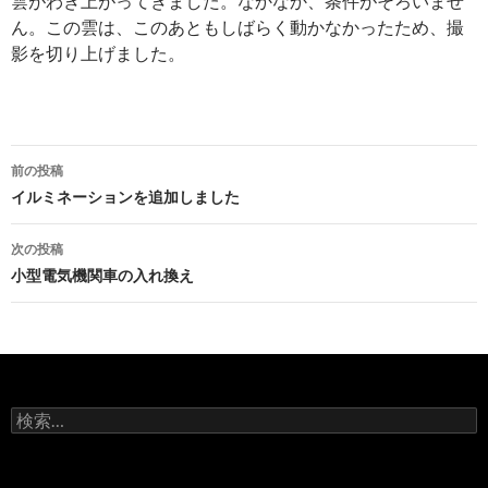
雲がわき上がってきました。なかなか、条件がそろいませ
ん。この雲は、このあともしばらく動かなかったため、撮
影を切り上げました。
投
前の投稿
稿
イルミネーションを追加しました
ナ
次の投稿
ビ
小型電気機関車の入れ換え
ゲ
ー
シ
検
ョ
索:
ン