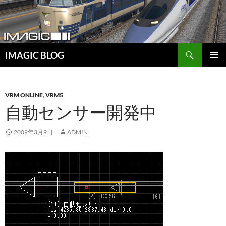
コ
ン
テ
ン
検
ツ
IMAGIC BLOG
索
へ
メインメ
ス
ニュー
キ
VRM ONLINE
,
VRM5
ッ
自動センサー開発中
プ
2009年3月9日
ADMIN