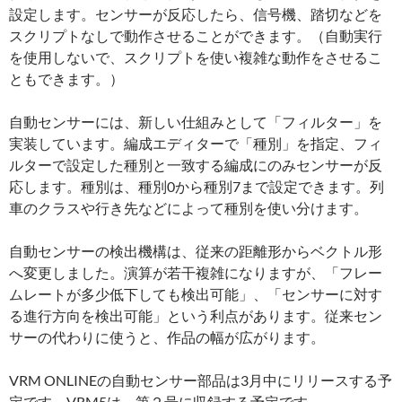
設定します。センサーが反応したら、信号機、踏切などを
スクリプトなしで動作させることができます。（自動実行
を使用しないで、スクリプトを使い複雑な動作をさせるこ
ともできます。）
自動センサーには、新しい仕組みとして「フィルター」を
実装しています。編成エディターで「種別」を指定、フィ
ルターで設定した種別と一致する編成にのみセンサーが反
応します。種別は、種別0から種別7まで設定できます。列
車のクラスや行き先などによって種別を使い分けます。
自動センサーの検出機構は、従来の距離形からベクトル形
へ変更しました。演算が若干複雑になりますが、「フレー
ムレートが多少低下しても検出可能」、「センサーに対す
る進行方向を検出可能」という利点があります。従来セン
サーの代わりに使うと、作品の幅が広がります。
VRM ONLINEの自動センサー部品は3月中にリリースする予
定です。VRM5は、第２号に収録する予定です。