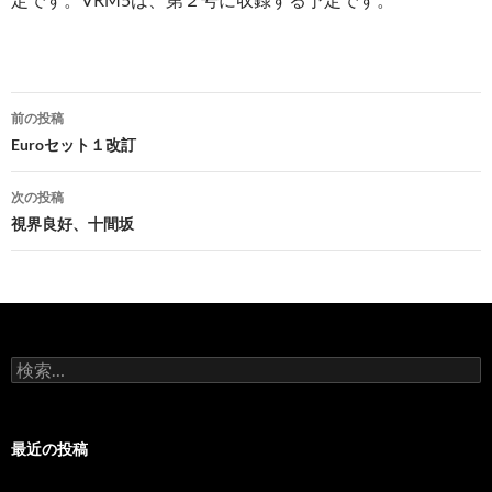
投
前の投稿
稿
Euroセット１改訂
ナ
次の投稿
ビ
視界良好、十間坂
ゲ
ー
シ
検
ョ
索:
ン
最近の投稿