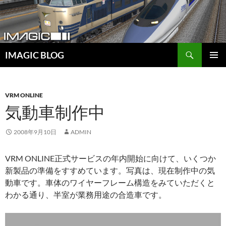
コ
ン
テ
ン
検
ツ
IMAGIC BLOG
索
へ
メインメ
ス
ニュー
キ
VRM ONLINE
ッ
気動車制作中
プ
2008年9月10日
ADMIN
VRM ONLINE正式サービスの年内開始に向けて、いくつか
新製品の準備をすすめています。写真は、現在制作中の気
動車です。車体のワイヤーフレーム構造をみていただくと
わかる通り、半室が業務用途の合造車です。