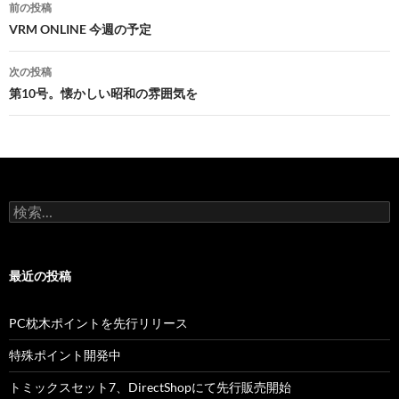
投
前の投稿
稿
VRM ONLINE 今週の予定
ナ
次の投稿
ビ
第10号。懐かしい昭和の雰囲気を
ゲ
ー
シ
検
ョ
索:
ン
最近の投稿
PC枕木ポイントを先行リリース
特殊ポイント開発中
トミックスセット7、DirectShopにて先行販売開始