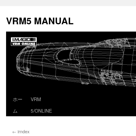
コ
ン
VRM5 MANUAL
テ
ン
ツ
へ
ス
キ
ッ
プ
ホー
VRM
ム
5/ONLINE
←
irndex