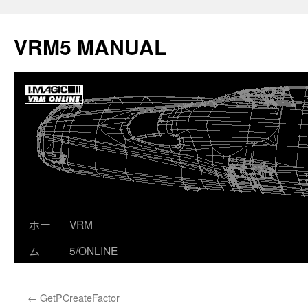
コ
ン
VRM5 MANUAL
テ
ン
ツ
へ
ス
キ
ッ
プ
ホー
VRM
ム
5/ONLINE
←
GetPCreateFactor