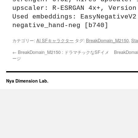
upscaler: R-ESRGAN 4x+, Version:
Used embeddings: EasyNegativeV2 
negative_hand-neg [b740]
カテゴリー:
AI SFキャラクター
タグ:
BreakDomain_M2150
,
Sta
←
BreakDomain_M2150 : ドラマチックなSFイメ
BreakDom
ージ
Nya Dimension Lab.