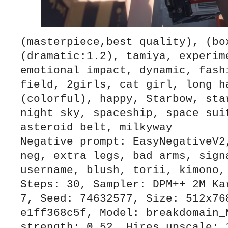
(masterpiece,best quality), (box
(dramatic:1.2), tamiya, experime
emotional impact, dynamic, fashi
field, 2girls, cat girl, long h
(colorful), happy, Starbow, star
night sky, spaceship, space suit
asteroid belt, milkyway

Negative prompt: EasyNegativeV2
neg, extra legs, bad arms, signa
username, blush, torii, kimono, 
Steps: 30, Sampler: DPM++ 2M Kar
7, Seed: 74632577, Size: 512x768
e1ff368c5f, Model: breakdomain_M
strength: 0.52, Hires upscale: 1