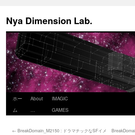
コ
ン
Nya Dimension Lab.
テ
ン
ツ
へ
ス
キ
ッ
プ
ホー
About
IMAGIC
ム
…
GAMES
←
BreakDomain_M2150 : ドラマチックなSFイメ
BreakDom