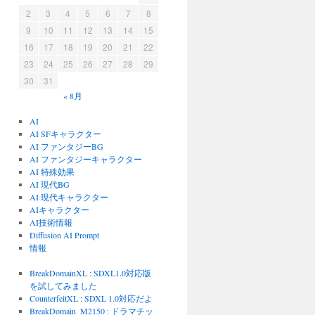
2
3
4
5
6
7
8
9
10
11
12
13
14
15
16
17
18
19
20
21
22
23
24
25
26
27
28
29
30
31
« 8月
AI
AI SFキャラクター
AI ファンタジーBG
AI ファンタジーキャラクター
AI 特殊効果
AI 現代BG
AI 現代キャラクター
AIキャラクター
AI技術情報
Diffusion AI Prompt
情報
BreakDomainXL : SDXL1.0対応版
を試してみました
CounterfeitXL : SDXL 1.0対応だよ
BreakDomain_M2150 : ドラマチッ