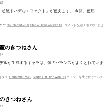
ya
エ
フ
「超絶ドハデなエフェクト」が使えます。 今回、使用 …
ェ
ク
ト
ド
タグ:
Counterfeit-V3.0
,
Stable Diffusion web UI
|
コメントを受け付けていませ
は
ハ
デ
な
雷
 : 図書室のきつねさん
エ
フ
ya
ェ
ク
デルが生成するキャラは、体のバランスがよくとれていま
ト
で
遊
Counterfeit-
|
タグ:
Counterfeit-V3.0
,
Stable Diffusion web UI
|
コメントを受け付けていま
ぶ
V3.0
は
:
図
書
: 教室のきつねさん
室
の
ya
き