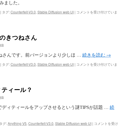
つ
みました。
ね
さ
Counterfeit-
|
タグ:
Counterfeit-V3.0
,
Stable Diffusion web UI
|
コメントを受け付けていま
ん
V3.0
は
:
教
室
: 教室のきつねさん
の
き
ya
つ
ね
用したきつねさんです。前バージョンより少しほ …
続きを読む
→
さ
ん
Counterfeit-
|
タグ:
Counterfeit-V3.0
,
Stable Diffusion web UI
|
コメントを受け付けていま
は
V3.0
:
教
室
ィティール？
の
き
ya
つ
ね
でディティールをアップさせるという謎TIPSが話題 …
続
さ
ん
は
ア
タグ:
Anything V5
,
Counterfeit-V3.0
,
Stable Diffusion web UI
|
コメントを受け