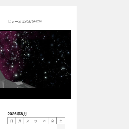
にゃー次元のAI研究所
2026年8月
日
月
火
水
木
金
土
1