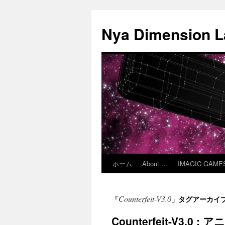
コ
ン
Nya Dimension L
テ
ン
ツ
へ
ス
キ
ッ
プ
ホーム
About …
IMAGIC GAME
Counterfeit-V3.0
「
」タグアーカイ
Counterfeit-V3.0 :