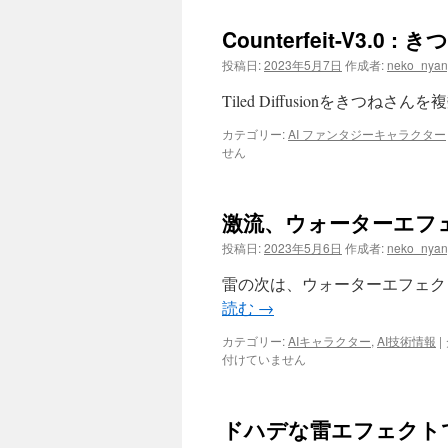
Counterfeit-V3.0 
投稿日:
2023年5月7日
作成者:
neko_nyan
Tiled Diffusionをきつねさ
カテゴリー:
AI ファンタジーキャラクター
せん
激流、ウォーターエフ
投稿日:
2023年5月6日
作成者:
neko_nyan
雷の次は、ウォーターエフェクトで
読む
→
カテゴリー:
AIキャラクター
,
AI技術情報
|
付けていません
ドハデな雷エフェクト