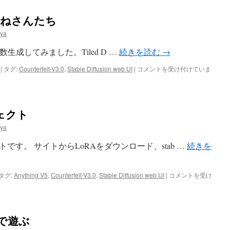
る
は
: きつねさんたち
ya
んを複数生成してみました。Tiled D …
続きを読む
→
Counterfeit-
|
タグ:
Counterfeit-V3.0
,
Stable Diffusion web UI
|
コメントを受け付けていま
V3.0
:
き
つ
ェクト
ね
さ
ya
ん
た
す。 サイトからLoRAをダウンロード、stab …
続きを
ち
は
激
タグ:
Anything V5
,
Counterfeit-V3.0
,
Stable Diffusion web UI
|
コメントを受け
流、
ウ
ォ
ー
で遊ぶ
タ
ー