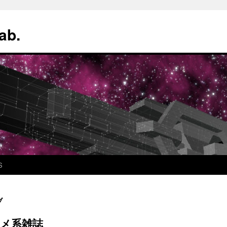
ab.
S
ブ
 アニメ系雑誌