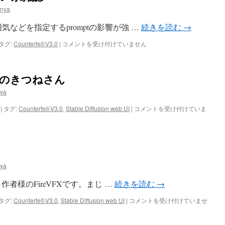
nya
の雰囲気などを指定するpromptの影響が強 …
続きを読む
→
Counterfeit-
タグ:
Counterfeit-V3.0
|
コメントを受け付けていません
V3.0
:
ア
: 教室のきつねさん
ニ
メ
ya
系
雑
Counterfeit-
|
タグ:
Counterfeit-V3.0
,
Stable Diffusion web UI
|
コメントを受け付けていま
誌
V3.0
は
:
教
室
の
き
ya
つ
ね
Xと同じ作者様のFireVFXです。まじ …
続きを読む
→
さ
ん
FireVFX！
タグ:
Counterfeit-V3.0
,
Stable Diffusion web UI
|
コメントを受け付けていませ
は
燃
え