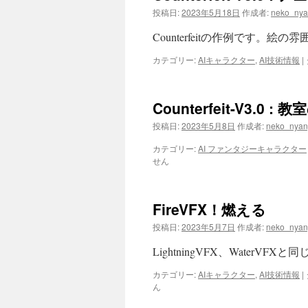
投稿日:
2023年5月18日
作成者:
neko_nya
Counterfeitの作例です。絵
カテゴリー:
AIキャラクター
,
AI技術情報
|
Counterfeit-V3.0 
投稿日:
2023年5月8日
作成者:
neko_nyan
カテゴリー:
AI ファンタジーキャラクター
せん
FireVFX！燃える
投稿日:
2023年5月7日
作成者:
neko_nyan
LightningVFX、WaterVF
カテゴリー:
AIキャラクター
,
AI技術情報
|
ん