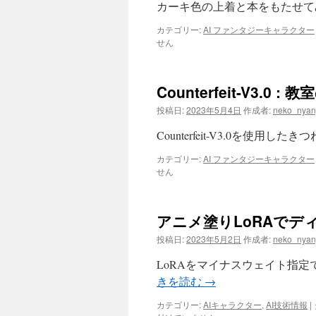
カーキ色の上着と本をもたせて
カテゴリー:
AI ファンタジーキャラクター
せん
Counterfeit-V3.0 
投稿日:
2023年5月4日
作成者:
neko_nyan
Counterfeit-V3.0を使
カテゴリー:
AI ファンタジーキャラクター
せん
アニメ塗りLoRAでデ
投稿日:
2023年5月2日
作成者:
neko_nyan
LoRAをマイナスウェイト指定
きを読む
→
カテゴリー:
AIキャラクター
,
AI技術情報
|