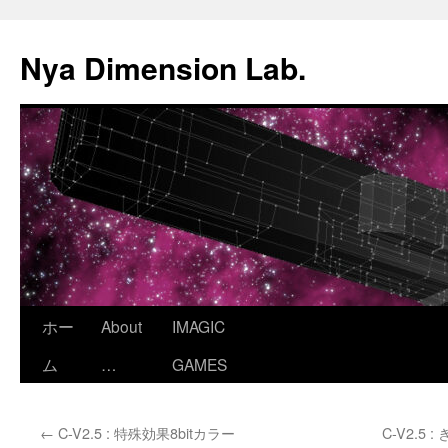
コ
ン
Nya Dimension Lab.
テ
ン
ツ
へ
ス
キ
ッ
プ
ホー
About
IMAGIC
ム
…
GAMES
←
C-V2.5 : 特殊効果8bitカラー
C-V2.