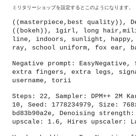
ミリタリーショップを設定するとこのようになります。
((masterpiece,best quality)), De
((bokeh)), 1girl, long hair,mili
line, indoors, sunlight, happy, 
ray, school uniform, fox ear, b
Negative prompt: EasyNegative, f
extra fingers, extra legs, signa
username, torii
Steps: 22, Sampler: DPM++ 2M Kar
10, Seed: 1778234979, Size: 768x
bd83b90a2e, Denoising strength: 
upscale: 1.6, Hires upscaler: L